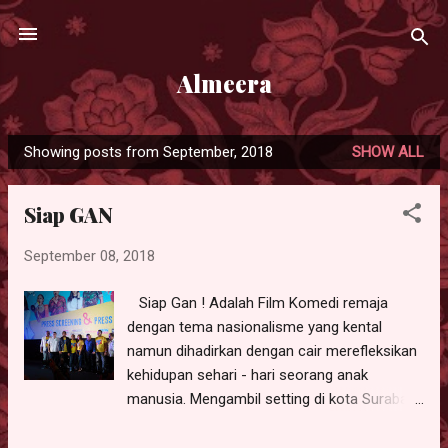
Skip to main content
Almeera
Showing posts from September, 2018
SHOW ALL
P
o
Siap GAN
s
t
September 08, 2018
s
Siap Gan ! Adalah Film Komedi remaja
dengan tema nasionalisme yang kental
namun dihadirkan dengan cair merefleksikan
kehidupan sehari - hari seorang anak
manusia. Mengambil setting di kota Surabaya
dan penggunaan di alek khas menjadikan
kisah para tokoh dalam film terasa begitu