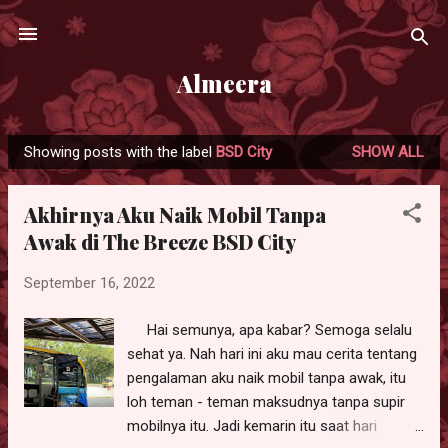
Skip to main content
Almeera
Showing posts with the label
BSD City
SHOW ALL
P
o
Akhirnya Aku Naik Mobil Tanpa
s
Awak di The Breeze BSD City
t
s
September 16, 2022
Hai semunya, apa kabar? Semoga selalu
sehat ya. Nah hari ini aku mau cerita tentang
pengalaman aku naik mobil tanpa awak, itu
loh teman - teman maksudnya tanpa supir
mobilnya itu. Jadi kemarin itu saat hari