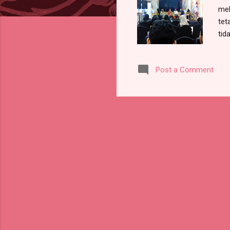
mel
tet
tid
waw
kai
Post a Comment
Bus
kai
par