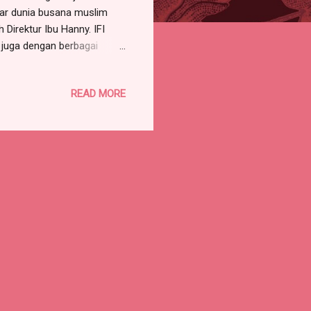
sar dunia busana muslim
 Direktur Ibu Hanny. IFI
 juga dengan berbagai
uslim yang sesuai dengan
 Indonesia sebagai Kiblat
READ MORE
tuk mengacu pada kaidah -
ater sampai Batch III dan
an pesat ...