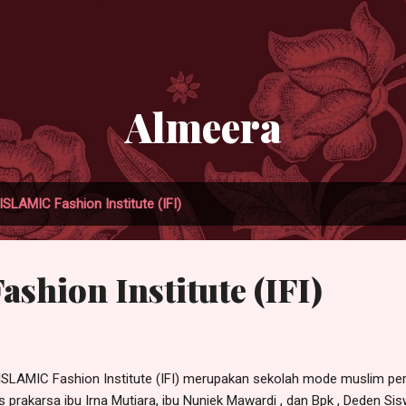
Skip to main content
Almeera
ISLAMIC Fashion Institute (IFI)
shion Institute (IFI)
AMIC Fashion Institute (IFI) merupakan sekolah mode muslim pertam
s prakarsa ibu Irna Mutiara, ibu Nuniek Mawardi , dan Bpk , Deden S