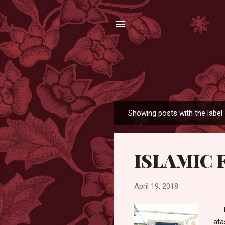
Showing posts with the label
P
o
s
ISLAMIC Fa
t
s
April 19, 2018
ISL
ata