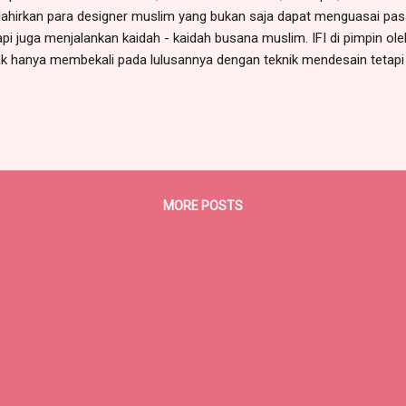
ahirkan para designer muslim yang bukan saja dapat menguasai pa
api juga menjalankan kaidah - kaidah busana muslim. IFI di pimpin oleh
ak hanya membekali pada lulusannya dengan teknik mendesain tetapi
asan termasuk bagaimana mengelola cara cara berbisnis busana m
dah Islam . IFI hadir bukan hanya untuk mendorong merealisasikan
ana Muslim Dunia tetapi juga segenap masyarakat muslim dunia un
dah berbusana sesuai syariat Islam. IFI telah meluluskan pra gradu
a lulusannya kini sudah berkiprah dan menjadi bagian dari perkembang
MORE POSTS