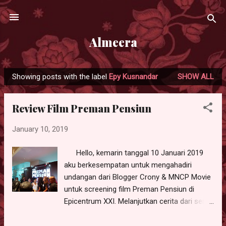
Skip to main content
Almeera
Showing posts with the label
Epy Kusnandar
SHOW ALL
P
o
Review Film Preman Pensiun
s
t
January 10, 2019
s
Hello, kemarin tanggal 10 Januari 2019
aku berkesempatan untuk mengahadiri
undangan dari Blogger Crony & MNCP Movie
untuk screening film Preman Pensiun di
Epicentrum XXI. Melanjutkan cerita dari serial
televisi favorit ke versi layar lebar, merupakan
tantangan bagi sutradara dan penulis naskah