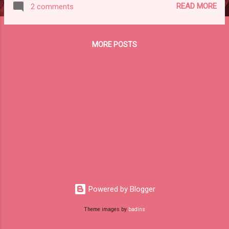
READ MORE
2 comments
Preman Pensiun, Aris Nugraha. Apalagi
sudah tiga tahun, serial Preman Pensiun tak
ditayangkan lagi. Tentu banyak penggemar
MORE POSTS
yang rindu dengan kehidupan Muslihat (Epy
Kusnandar) bersama mantan anak buahnya.
Gobang (Dedi Moch Jamasari) kembali ke
pasar setelah tiga tahun pulang kampung
untuk membuka usaha peternakan lele.
Kehadiran Gobang disambut pertanyaan
rekan-rekannya, seperti Ujang (M Fajar
Hidyatullah), Bohim (Kris Tato) dan Dikdik
(Andra Manihot). Gobang, ternyata ingin
menyelidiki kasus pengeroyokan yang
menewaskan adik iparnya. Selain seru
dan menegangkann...
Powered by Blogger
Theme images by
badins