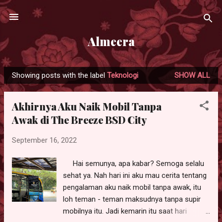
Skip to main content
Almeera
Showing posts with the label
Teknologi
SHOW ALL
P
o
Akhirnya Aku Naik Mobil Tanpa
s
Awak di The Breeze BSD City
t
s
September 16, 2022
Hai semunya, apa kabar? Semoga selalu
sehat ya. Nah hari ini aku mau cerita tentang
pengalaman aku naik mobil tanpa awak, itu
loh teman - teman maksudnya tanpa supir
mobilnya itu. Jadi kemarin itu saat hari